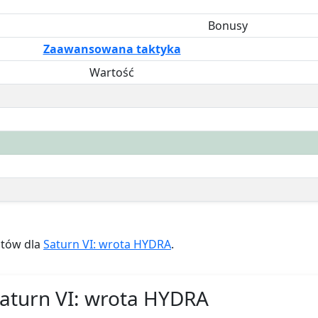
Bonusy
Zaawansowana taktyka
Wartość
otów dla
Saturn VI: wrota HYDRA
.
Saturn VI: wrota HYDRA