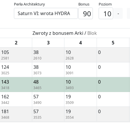
Perła Architektury
Bonus
Poziom
-
Zwroty z bonusem Arki /
Blok
2
3
4
5
105
38
10
0
2581
2610
2628
124
38
10
0
3025
3073
3091
143
48
10
0
3418
3465
3493
162
57
19
0
3442
3490
3509
181
57
19
0
3468
3535
3554