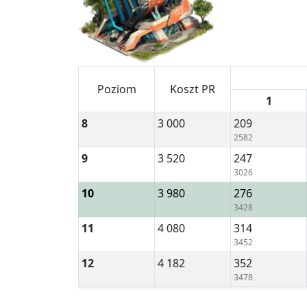
Poziom
Koszt PR
1
8
3 000
209
2582
9
3 520
247
3026
10
3 980
276
3428
11
4 080
314
3452
12
4 182
352
3478