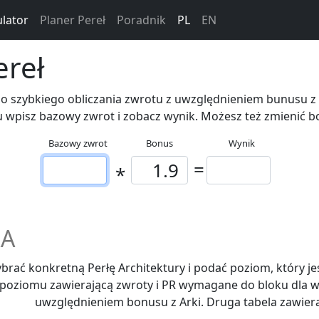
ulator
Planer Pereł
Poradnik
PL
EN
ereł
do szybkiego obliczania zwrotu z uwzględnieniem bunusu z Ar
 wpisz bazowy zwrot i zobacz wynik. Możesz też zmienić b
Bazowy zwrot
Bonus
Wynik
=
*
RA
brać konkretną Perłę Architektury i podać poziom, który j
oziomu zawierającą zwroty i PR wymagane do bloku dla wsz
uwzględnieniem bonusu z Arki. Druga tabela zawier