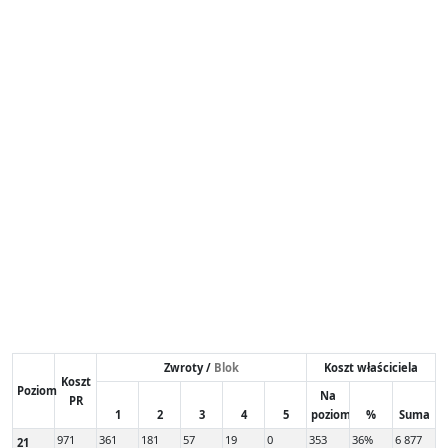
Zwroty /
Blok
Koszt właściciela
Koszt
Poziom
Na
PR
1
2
3
4
5
poziom
%
Suma
971
361
181
57
19
0
353
36%
6 877
21