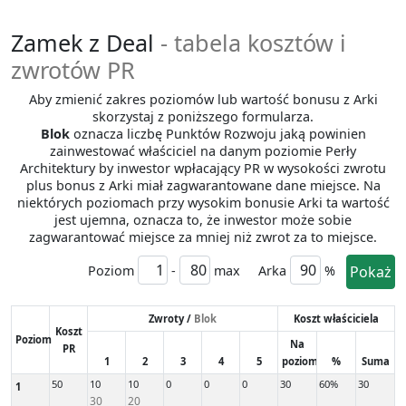
Zamek z Deal
- tabela kosztów i
zwrotów PR
Aby zmienić zakres poziomów lub wartość bonusu z Arki
skorzystaj z poniższego formularza.
Blok
oznacza liczbę Punktów Rozwoju jaką powinien
zainwestować właściciel na danym poziomie Perły
Architektury by inwestor wpłacający PR w wysokości zwrotu
plus bonus z Arki miał zagwarantowane dane miejsce. Na
niektórych poziomach przy wysokim bonusie Arki ta wartość
jest ujemna, oznacza to, że inwestor może sobie
zagwarantować miejsce za mniej niż zwrot za to miejsce.
Poziom
-
max
Arka
%
Pokaż
Zwroty /
Blok
Koszt właściciela
Koszt
Poziom
Na
PR
1
2
3
4
5
poziom
%
Suma
50
10
10
0
0
0
30
60%
30
1
30
20