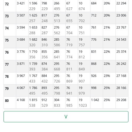
3 421
1 596
798
266
67
10
684
20%
22 294
72
229
229
495
627
674
3 507
1 625
817
276
67
10
712
20%
23 006
73
257
248
513
655
702
3 594
1 653
827
276
67
10
761
21%
23 767
74
288
287
562
704
751
3 684
1 682
846
285
76
19
776
21%
24 543
75
320
310
586
719
757
3 776
1 710
855
285
76
19
831
22%
25 374
76
356
356
641
774
812
3 871
1 739
874
295
76
19
868
22%
26 242
77
393
384
668
811
849
3 967
1 767
884
295
76
19
926
23%
27 168
78
433
432
726
869
907
4 067
1 786
893
295
76
19
998
25%
28 166
79
495
495
798
941
979
4 168
1 815
912
304
76
19
1 042
25%
29 208
80
538
529
833
985
1023
V