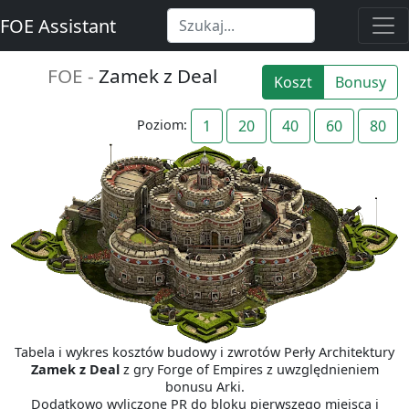
FOE Assistant
FOE -
Zamek z Deal
Koszt
Bonusy
Poziom:
1
20
40
60
80
Tabela i wykres kosztów budowy i zwrotów Perły Architektury
Zamek z Deal
z gry Forge of Empires z uwzględnieniem
bonusu Arki.
Dodatkowo wyliczone PR do bloku pierwszego miejsca i