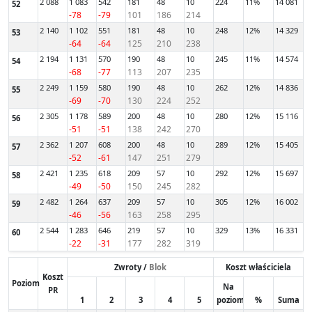
2 088
1 083
542
181
48
10
224
11%
14 081
52
-78
-79
101
186
214
2 140
1 102
551
181
48
10
248
12%
14 329
53
-64
-64
125
210
238
2 194
1 131
570
190
48
10
245
11%
14 574
54
-68
-77
113
207
235
2 249
1 159
580
190
48
10
262
12%
14 836
55
-69
-70
130
224
252
2 305
1 178
589
200
48
10
280
12%
15 116
56
-51
-51
138
242
270
2 362
1 207
608
200
48
10
289
12%
15 405
57
-52
-61
147
251
279
2 421
1 235
618
209
57
10
292
12%
15 697
58
-49
-50
150
245
282
2 482
1 264
637
209
57
10
305
12%
16 002
59
-46
-56
163
258
295
2 544
1 283
646
219
57
10
329
13%
16 331
60
-22
-31
177
282
319
Zwroty /
Blok
Koszt właściciela
Koszt
Poziom
Na
PR
1
2
3
4
5
poziom
%
Suma