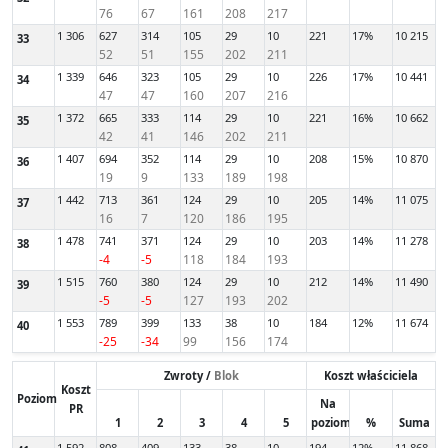
76
67
161
208
217
1 306
627
314
105
29
10
221
17%
10 215
33
52
51
155
202
211
1 339
646
323
105
29
10
226
17%
10 441
34
47
47
160
207
216
1 372
665
333
114
29
10
221
16%
10 662
35
42
41
146
202
211
1 407
694
352
114
29
10
208
15%
10 870
36
19
9
133
189
198
1 442
713
361
124
29
10
205
14%
11 075
37
16
7
120
186
195
1 478
741
371
124
29
10
203
14%
11 278
38
-4
-5
118
184
193
1 515
760
380
124
29
10
212
14%
11 490
39
-5
-5
127
193
202
1 553
789
399
133
38
10
184
12%
11 674
40
-25
-34
99
156
174
Zwroty /
Blok
Koszt właściciela
Koszt
Poziom
Na
PR
1
2
3
4
5
poziom
%
Suma
1 592
808
409
133
38
10
194
12%
11 868