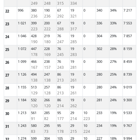
249
248
315
334
996
380
190
67
19
0
340
34%
7 217
22
236
236
292
321
1 021
399
200
67
19
0
336
33%
7 553
23
223
222
288
317
1 046
428
219
76
19
0
304
29%
7 857
24
190
180
247
285
1 072
447
228
76
19
0
302
28%
8 159
25
178
169
245
283
1 099
466
238
76
19
0
300
27%
8 459
26
167
157
243
281
1 126
494
247
86
19
0
280
25%
8 739
27
138
138
213
261
1 155
513
257
86
19
0
280
24%
9 019
28
129
128
213
261
1 184
532
266
86
19
0
281
24%
9 300
29
120
120
214
262
1 213
561
285
95
29
10
233
19%
9 533
30
91
82
177
214
223
1 243
580
295
95
29
10
234
19%
9 767
31
83
73
178
215
224
1 274
599
304
105
29
10
227
18%
9 994
32