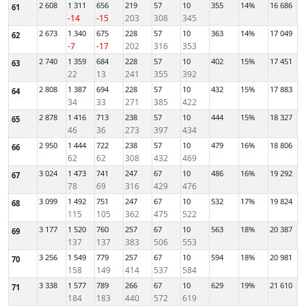
2 608
1 311
656
219
57
10
355
14%
16 686
61
-14
-15
203
308
345
2 673
1 340
675
228
57
10
363
14%
17 049
62
-7
-17
202
316
353
2 740
1 359
684
228
57
10
402
15%
17 451
63
22
13
241
355
392
2 808
1 387
694
228
57
10
432
15%
17 883
64
34
33
271
385
422
2 878
1 416
713
238
57
10
444
15%
18 327
65
46
36
273
397
434
2 950
1 444
722
238
57
10
479
16%
18 806
66
62
62
308
432
469
3 024
1 473
741
247
67
10
486
16%
19 292
67
78
69
316
429
476
3 099
1 492
751
247
67
10
532
17%
19 824
68
115
105
362
475
522
3 177
1 520
760
257
67
10
563
18%
20 387
69
137
137
383
506
553
3 256
1 549
779
257
67
10
594
18%
20 981
70
158
149
414
537
584
3 338
1 577
789
266
67
10
629
19%
21 610
71
184
183
440
572
619