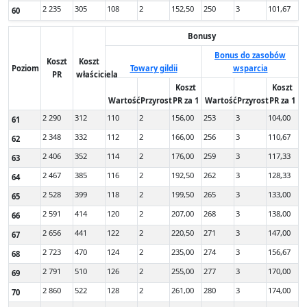
2 235
305
108
2
152,50
250
3
101,67
60
Bonusy
Bonus do zasobów
Koszt
Koszt
Poziom
Towary gildii
wsparcia
PR
właściciela
Koszt
Koszt
Wartość
Przyrost
PR za 1
Wartość
Przyrost
PR za 1
2 290
312
110
2
156,00
253
3
104,00
61
2 348
332
112
2
166,00
256
3
110,67
62
2 406
352
114
2
176,00
259
3
117,33
63
2 467
385
116
2
192,50
262
3
128,33
64
2 528
399
118
2
199,50
265
3
133,00
65
2 591
414
120
2
207,00
268
3
138,00
66
2 656
441
122
2
220,50
271
3
147,00
67
2 723
470
124
2
235,00
274
3
156,67
68
2 791
510
126
2
255,00
277
3
170,00
69
2 860
522
128
2
261,00
280
3
174,00
70