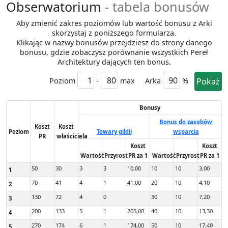
Obserwatorium
- tabela bonusów
Aby zmienić zakres poziomów lub wartość bonusu z Arki
skorzystaj z poniższego formularza.
Klikając w nazwy bonusów przejdziesz do strony danego
bonusu, gdzie zobaczysz porównanie wszystkich Pereł
Architektury dających ten bonus.
Poziom
-
max
Arka
%
Pokaż
Bonusy
Bonus do zasobów
Koszt
Koszt
Poziom
Towary gildii
wsparcia
PR
właściciela
Koszt
Koszt
Wartość
Przyrost
PR za 1
Wartość
Przyrost
PR za 1
50
30
3
3
10,00
10
10
3,00
1
70
41
4
1
41,00
20
10
4,10
2
130
72
4
0
30
10
7,20
3
200
133
5
1
205,00
40
10
13,30
4
270
174
6
1
174,00
50
10
17,40
5