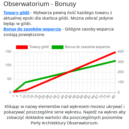
Obserwatorium - Bonusy
Towary gildii
- Wytwarza pewną ilość każdego towaru z
aktualnej epoki dla skarbca gildii. Można zebrać jedynie
będąc w gildii.
Bonus do zasobów wsparcia
- Gildyjne zasoby wsparcia
zostają powiększone.
Klikając w nazwy elementów nad wykresem możesz ukrywać i
pokazywać poszczególne serie wykresu. Najedź na wykres aby
zobaczyć dokładne wartości dla poszczególnych poziomów
Perły Architektury Obserwatorium.