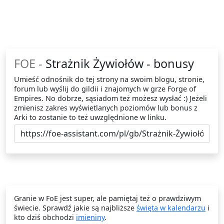
FOE -
Strażnik Żywiołów - bonusy
Umieść odnośnik do tej strony na swoim blogu, stronie,
forum lub wyślij do gildii i znajomych w grze Forge of
Empires. No dobrze, sąsiadom też możesz wysłać :) Jeżeli
zmienisz zakres wyświetlanych poziomów lub bonus z
Arki to zostanie to też uwzględnione w linku.
Granie w FoE jest super, ale pamiętaj też o prawdziwym
świecie. Sprawdź jakie są najbliższe
święta w kalendarzu
i
kto dziś obchodzi
imieniny
.