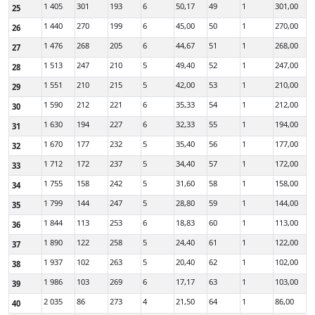
1 405
301
193
6
50,17
49
1
301,00
25
1 440
270
199
6
45,00
50
1
270,00
26
1 476
268
205
6
44,67
51
1
268,00
27
1 513
247
210
5
49,40
52
1
247,00
28
1 551
210
215
5
42,00
53
1
210,00
29
1 590
212
221
6
35,33
54
1
212,00
30
1 630
194
227
6
32,33
55
1
194,00
31
1 670
177
232
5
35,40
56
1
177,00
32
1 712
172
237
5
34,40
57
1
172,00
33
1 755
158
242
5
31,60
58
1
158,00
34
1 799
144
247
5
28,80
59
1
144,00
35
1 844
113
253
6
18,83
60
1
113,00
36
1 890
122
258
5
24,40
61
1
122,00
37
1 937
102
263
5
20,40
62
1
102,00
38
1 986
103
269
6
17,17
63
1
103,00
39
2 035
86
273
4
21,50
64
1
86,00
40