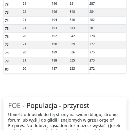
21
196
351
287
72
22
196
348
284
73
21
194
346
282
74
21
193
343
281
75
20
192
342
278
76
21
190
339
277
77
20
189
336
275
78
21
188
335
273
79
20
187
333
272
80
FOE -
Populacja - przyrost
Umieść odnośnik do tej strony na swoim blogu, stronie,
forum lub wyślij do gildii i znajomych w grze Forge of
Empires. No dobrze, sąsiadom też możesz wysłać :) Jeżeli