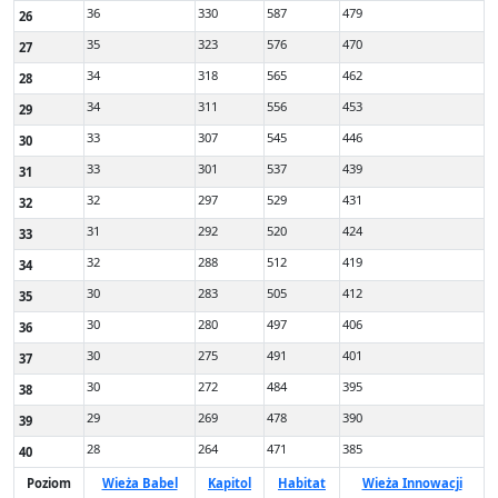
36
330
587
479
26
35
323
576
470
27
34
318
565
462
28
34
311
556
453
29
33
307
545
446
30
33
301
537
439
31
32
297
529
431
32
31
292
520
424
33
32
288
512
419
34
30
283
505
412
35
30
280
497
406
36
30
275
491
401
37
30
272
484
395
38
29
269
478
390
39
28
264
471
385
40
Poziom
Wieża Babel
Kapitol
Habitat
Wieża Innowacji