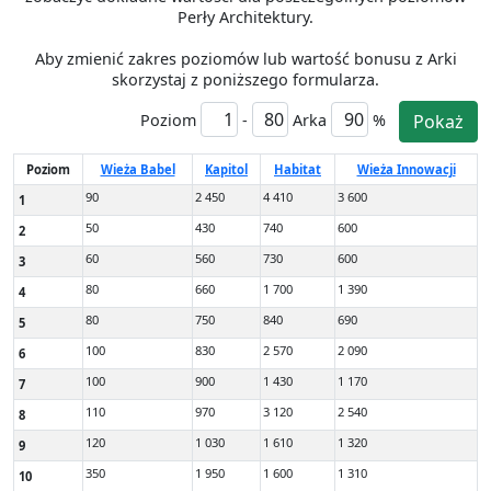
Perły Architektury.
Aby zmienić zakres poziomów lub wartość bonusu z Arki
skorzystaj z poniższego formularza.
Poziom
-
Arka
%
Pokaż
Poziom
Wieża Babel
Kapitol
Habitat
Wieża Innowacji
90
2 450
4 410
3 600
1
50
430
740
600
2
60
560
730
600
3
80
660
1 700
1 390
4
80
750
840
690
5
100
830
2 570
2 090
6
100
900
1 430
1 170
7
110
970
3 120
2 540
8
120
1 030
1 610
1 320
9
350
1 950
1 600
1 310
10