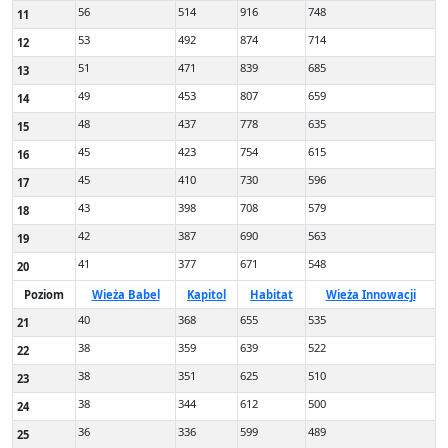
56
514
916
748
11
53
492
874
714
12
51
471
839
685
13
49
453
807
659
14
48
437
778
635
15
45
423
754
615
16
45
410
730
596
17
43
398
708
579
18
42
387
690
563
19
41
377
671
548
20
Poziom
Wieża Babel
Kapitol
Habitat
Wieża Innowacji
40
368
655
535
21
38
359
639
522
22
38
351
625
510
23
38
344
612
500
24
36
336
599
489
25