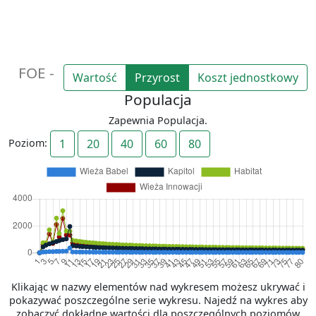
FOE -
Wartość
Przyrost
Koszt jednostkowy
Populacja
Zapewnia Populacja.
Poziom:
1
20
40
60
80
Klikając w nazwy elementów nad wykresem możesz ukrywać i
pokazywać poszczególne serie wykresu. Najedź na wykres aby
zobaczyć dokładne wartości dla poszczególnych poziomów