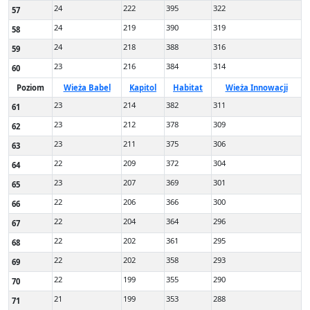
24
222
395
322
57
24
219
390
319
58
24
218
388
316
59
23
216
384
314
60
Poziom
Wieża Babel
Kapitol
Habitat
Wieża Innowacji
23
214
382
311
61
23
212
378
309
62
23
211
375
306
63
22
209
372
304
64
23
207
369
301
65
22
206
366
300
66
22
204
364
296
67
22
202
361
295
68
22
202
358
293
69
22
199
355
290
70
21
199
353
288
71