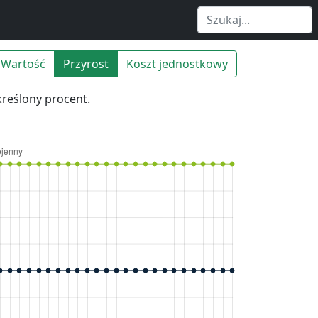
Wartość
Przyrost
Koszt jednostkowy
kreślony procent.