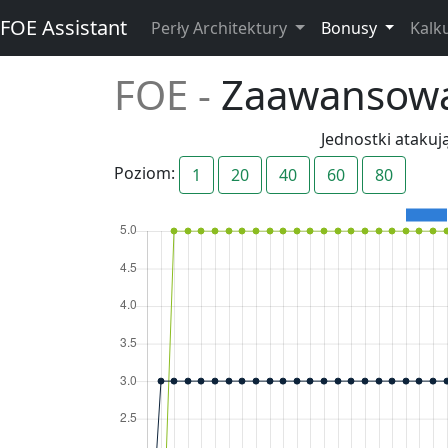
FOE Assistant
Perły Architektury
Bonusy
Kalk
FOE -
Zaawansowa
Jednostki atakuj
Poziom:
1
20
40
60
80