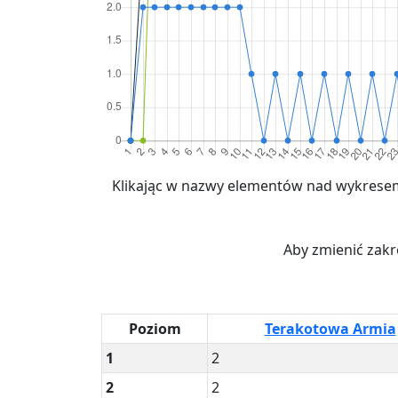
Klikając w nazwy elementów nad wykresem
Aby zmienić zakr
Poziom
Terakotowa Armia
1
2
2
2