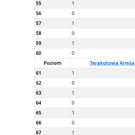
55
1
56
0
57
1
58
0
59
1
60
0
Poziom
Terakotowa Armia
61
1
62
0
63
1
64
0
65
1
66
0
67
1