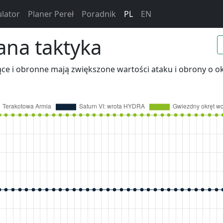
ulator
Planer Pereł
Poradnik
PL
EN
na taktyka
ące i obronne mają zwiększone wartości ataku i obrony o o